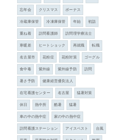
忘年会
クリスマス
ボーナス
冷蔵庫保管
冷凍庫保管
年始
初詣
重ね着
訪問看護師
訪問理学療法士
寒暖差
ヒートショック
再就職
転職
名古屋市
花粉症
花粉対策
ゴーグル
食中毒
紫外線
紫外線予防
訪問
暑さ予防
健康経営優良法人
在宅看護センター
名古屋
猛暑対策
休日
熱中所
酷暑
猛暑
車の中の熱中症
家の中の熱中症
訪問看護ステーション
アイスベスト
台風