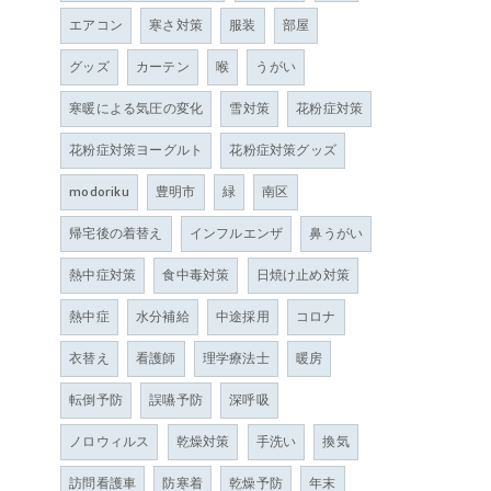
エアコン
寒さ対策
服装
部屋
グッズ
カーテン
喉
うがい
寒暖による気圧の変化
雪対策
花粉症対策
花粉症対策ヨーグルト
花粉症対策グッズ
modoriku
豊明市
緑
南区
帰宅後の着替え
インフルエンザ
鼻うがい
熱中症対策
食中毒対策
日焼け止め対策
熱中症
水分補給
中途採用
コロナ
衣替え
看護師
理学療法士
暖房
転倒予防
誤嚥予防
深呼吸
ノロウィルス
乾燥対策
手洗い
換気
訪問看護車
防寒着
乾燥予防
年末