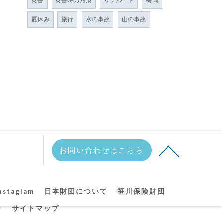
災害
災害時の対策
リクルート
梅雨
夏休み
旅行
水の事故
山の事故
お問い合わせはこちら
nstaglam
日本財団について
笹川保険財団
ー
サイトマップ